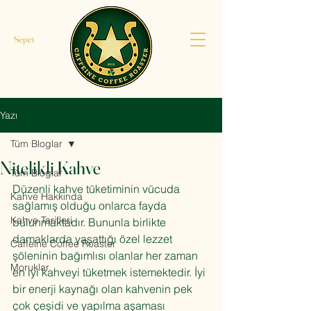
Sepet
Yazı
Tüm Bloglar
Nitelikli Kahve
Tüm Bloglar
Düzenli kahve tüketiminin vücuda 
Kahve Hakkında
sağlamış olduğu onlarca fayda 
Kahve Tarifleri
bulunmaktadır. Bununla birlikte 
damaklarda yaşattığı özel lezzet 
Caffeine Coffee Roaster
şöleninin bağımlısı olanlar her zaman 
Moruklar
en iyi kahveyi tüketmek istemektedir. İyi 
bir enerji kaynağı olan kahvenin pek 
çok çeşidi ve yapılma aşaması 