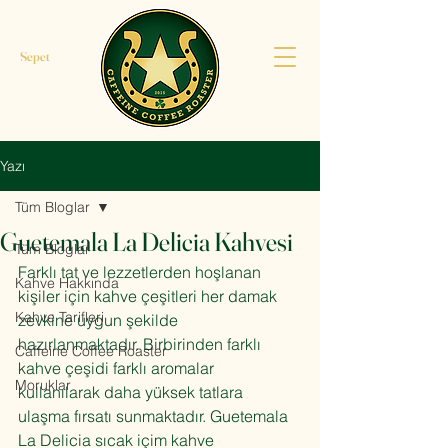
Sepet
Yazı
Tüm Bloglar
Guetemala La Delicia Kahvesi
Tüm Bloglar
Farklı tat ve lezzetlerden hoşlanan 
Kahve Hakkında
kişiler için kahve çeşitleri her damak 
Kahve Tarifleri
zevkine uygun şekilde 
hazırlanmaktadır. Birbirinden farklı 
Caffeine Coffee Roaster
kahve çeşidi farklı aromalar 
Moruklar
kullanılarak daha yüksek tatlara 
ulaşma fırsatı sunmaktadır. 
Guetemala 
La Delicia
 sıcak içim kahve 